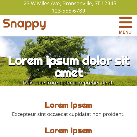
123 W Miles Ave, Bronsonville, ST 12345
123-555-6789
Snappy
MENU
Lorem ipsum dolor sit
amet
Duis aute irure dolor in reprehenderit.
Lorem Ipsem
Excepteur sint occaecat cupidatat non proident.
Lorem Ipsem